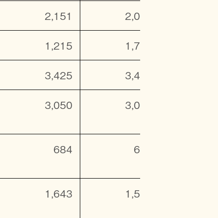
2,151
2,055
2,
1,215
1,764
1,
3,425
3,439
2,
3,050
3,049
2,
684
657
1,643
1,550
1,