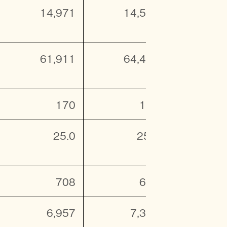
14,971
14,567
13,
61,911
64,447
63,
170
177
25.0
25.0
2
708
663
6,957
7,313
6,